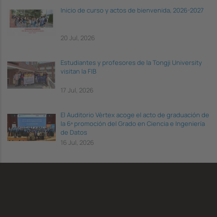
Inicio de curso y actos de bienvenida, 2026-2027
20 Jul, 2026
Estudiantes y profesores de la Tongji University
visitan la FIB
17 Jul, 2026
El Auditorio Vèrtex acoge el acto de graduación de
la 6ª promoción del Grado en Ciencia e Ingeniería
de Datos
16 Jul, 2026