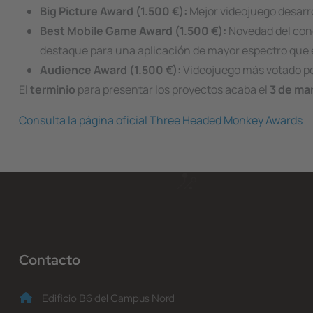
Big Picture Award (1.500 €)
:
Mejor videojuego desarro
Best Mobile Game Award (1.500 €):
Novedad del conc
destaque para una aplicación de mayor espectro que 
Audience Award
(1.500 €):
Videojuego más votado por
El
terminio
para presentar los proyectos acaba el
3 de ma
Consulta la página oficial Three Headed Monkey Awards
Contacto
Edificio B6 del Campus Nord