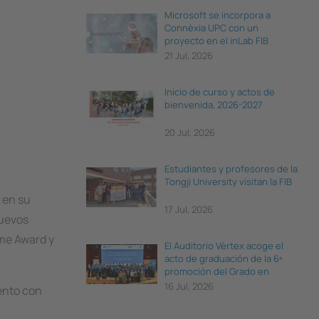
Microsoft se incorpora a
Connèxia UPC con un
proyecto en el inLab FIB
21 Jul, 2026
Inicio de curso y actos de
bienvenida, 2026-2027
20 Jul, 2026
Estudiantes y profesores de la
Tongji University visitan la FIB
 en su
17 Jul, 2026
nuevos
ame Award
y
El Auditorio Vèrtex acoge el
acto de graduación de la 6ª
promoción del Grado en
Ciencia e Ingeniería de Datos
16 Jul, 2026
ento con