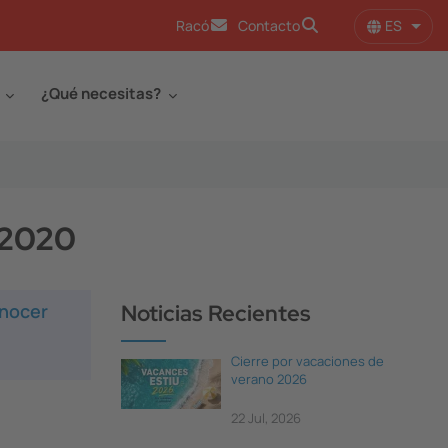
ES
Racó
Contacto
Lista
¿Qué necesitas?
 2020
onocer
Noticias Recientes
Cierre por vacaciones de
verano 2026
22 Jul, 2026