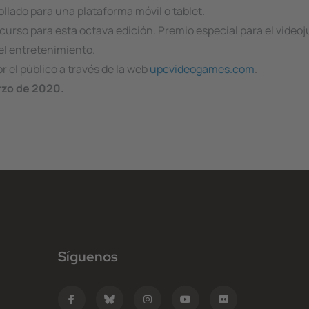
llado para una plataforma móvil o tablet.
urso para esta octava edición. Premio especial para el video
el entretenimiento.
 el público a través de la web
upcvideogames.com
.
rzo de 2020.
Síguenos