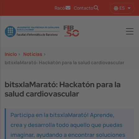
Pasar al contenido principal
ES
Racó
Contacto
Lista
Image
Inicio
>
Notícias
>
bitsxlaMarató: Hackatón para la salud cardiovascular
bitsxlaMarató: Hackatón para la
salud cardiovascular
Participa en la bitsxlaMarató! Aprende,
crea y desarrolla todo aquello que puedas
imaginar, ayudando a encontrar soluciones