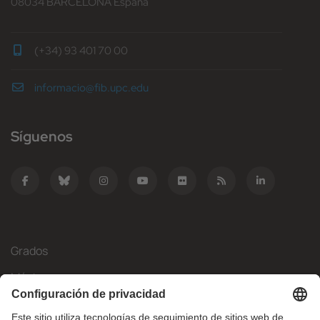
08034 BARCELONA España
(+34) 93 401 70 00
informacio@fib.upc.edu
Síguenos
Grados
Másteres
Movilidad Internacional