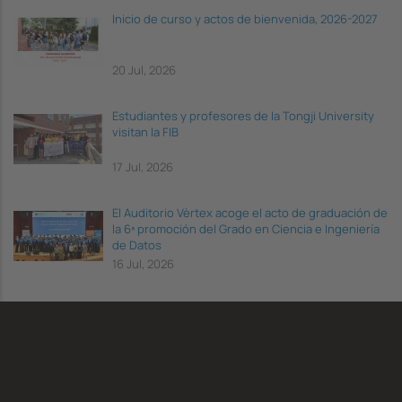
Inicio de curso y actos de bienvenida, 2026-2027
20 Jul, 2026
Estudiantes y profesores de la Tongji University
visitan la FIB
17 Jul, 2026
El Auditorio Vèrtex acoge el acto de graduación de
la 6ª promoción del Grado en Ciencia e Ingeniería
de Datos
16 Jul, 2026