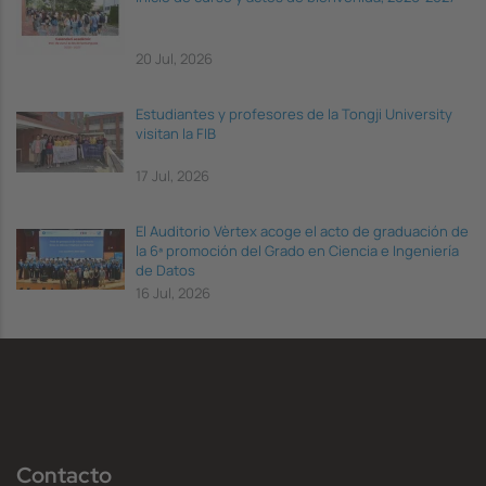
20 Jul, 2026
Estudiantes y profesores de la Tongji University
visitan la FIB
17 Jul, 2026
El Auditorio Vèrtex acoge el acto de graduación de
la 6ª promoción del Grado en Ciencia e Ingeniería
de Datos
16 Jul, 2026
Contacto