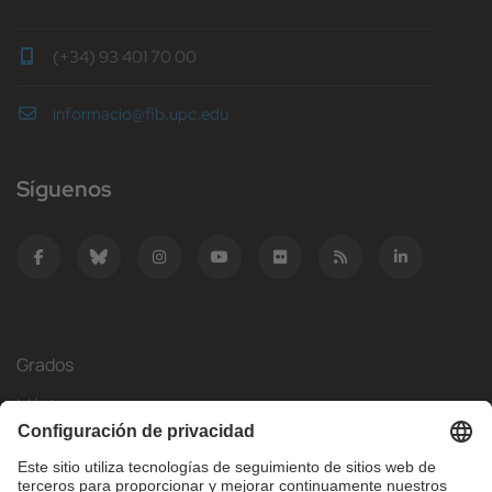
(+34) 93 401 70 00
informacio@fib.upc.edu
Síguenos
Grados
Másteres
Movilidad Internacional
Investigación