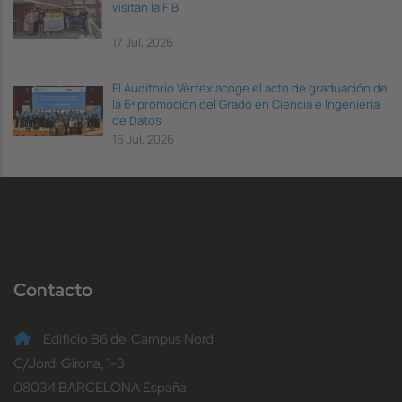
visitan la FIB
17 Jul, 2026
El Auditorio Vèrtex acoge el acto de graduación de
la 6ª promoción del Grado en Ciencia e Ingeniería
de Datos
16 Jul, 2026
Contacto
Edificio B6 del Campus Nord
C/Jordi Girona, 1-3
08034 BARCELONA España