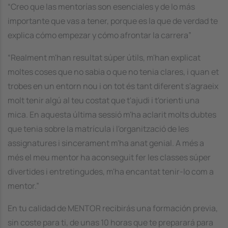
“Creo que las mentorías son esenciales y de lo más
importante que vas a tener, porque es la que de verdad te
explica cómo empezar y cómo afrontar la carrera”
“Realment m'han resultat súper útils, m'han explicat
moltes coses que no sabia o que no tenia clares, i quan et
trobes en un entorn nou i on tot és tant diferent s'agraeix
molt tenir algú al teu costat que t'ajudi i t'orienti una
mica. En aquesta última sessió m'ha aclarit molts dubtes
que tenia sobre la matrícula i l'organització de les
assignatures i sincerament m'ha anat genial. A més a
més el meu mentor ha aconseguit fer les classes súper
divertides i entretingudes, m'ha encantat tenir-lo com a
mentor.”
En tu calidad de MENTOR recibirás una formación previa,
sin coste para ti, de unas 10 horas que te preparará para