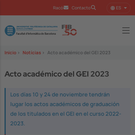
Pasar al contenido principal
ES
Racó
Contacto
Lista
Image
Inicio
>
Notícias
>
Acto académico del GEI 2023
Acto académico del GEI 2023
Los días 10 y 24 de noviembre tendrán
lugar los actos académicos de graduación
de los titulados en el GEI en el curso 2022-
2023.