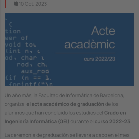
10 Oct, 2023
Image
Un año más, la Facultad de Informática de Barcelona, ​​
organiza
el acta académico de graduación
de los
alumnos que han concluido los estudios del
Grado en
Ingeniería Informática (GEI)
durante el
curso 2022-23
.
La ceremonia de graduación se llevará a cabo en el mes