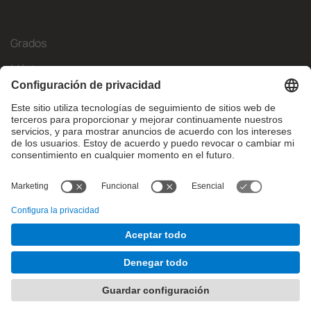
Grados
Másteres
Movilidad Internacional
Investigación
Empresa
La FIB
¿Qué necesitas?
© Facultat d'Informàtica de Barcelona - Universitat Politècnica
de Catalunya - BarcelonaTech