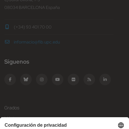
08034 BARCELONA España
(+34) 93 401 70 00
informacio@fib.upc.edu
Síguenos
Grados
Másteres
Movilidad Internacional