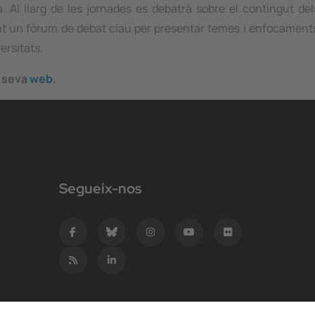
a. Al llarg de les jornades es debatrà sobre el contingut d
nt un fòrum de debat clau per presentar temes i enfocament
ersitats.
a seva
web
.
Segueix-nos