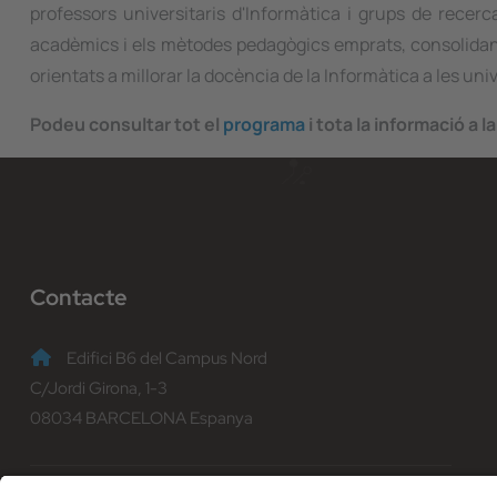
professors universitaris d'Informàtica i grups de recerc
acadèmics i els mètodes pedagògics emprats, consolida
orientats a millorar la docència de la Informàtica a les univ
Podeu consultar tot el
programa
i tota la informació a l
Contacte
Edifici B6 del Campus Nord
C/Jordi Girona, 1-3
08034 BARCELONA Espanya
(+34) 93 401 70 00