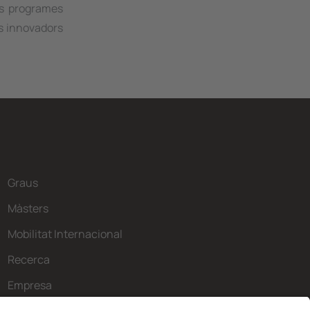
els programes
s innovadors
Graus
Màsters
Mobilitat Internacional
Recerca
Empresa