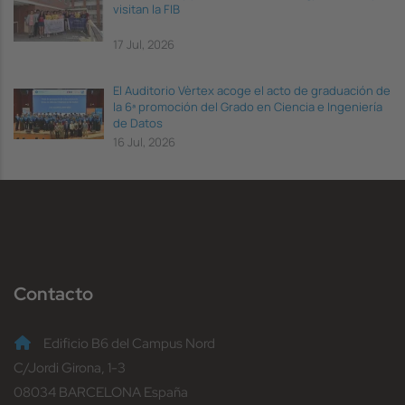
visitan la FIB
17 Jul, 2026
El Auditorio Vèrtex acoge el acto de graduación de
la 6ª promoción del Grado en Ciencia e Ingeniería
de Datos
16 Jul, 2026
Contacto
Edificio B6 del Campus Nord
C/Jordi Girona, 1-3
08034 BARCELONA España