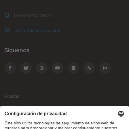
(+34) 93 401 70 00
informacio@fib.upc.edu
Síguenos
Grados
Másteres
Movilidad Internacional
Investigación