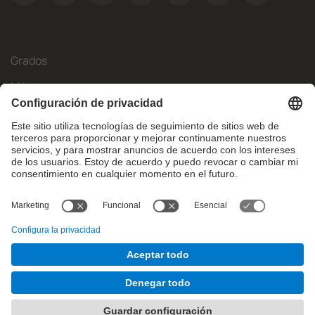
Grados
Másteres
Movilidad Internacional
Investigación
Empresa
La FIB
¿Qué necesitas?
© Facultat d'Informàtica de Barcelona - Universitat Politècnica
de Catalunya - BarcelonaTech