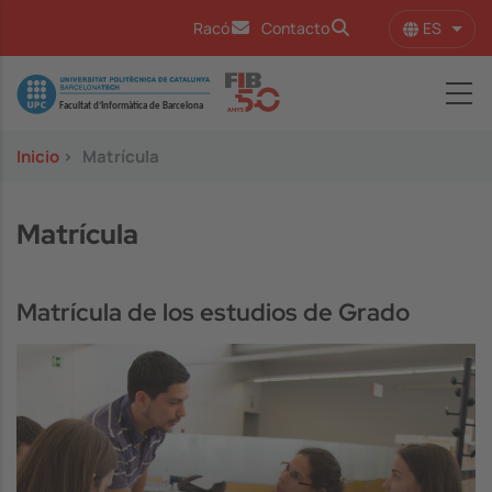
Pasar al contenido principal
ES
Racó
Contacto
Lista
Image
Inicio
>
Matrícula
Matrícula
Matrícula de los estudios de Grado