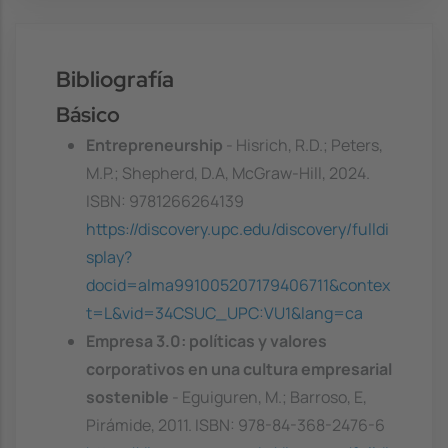
Bibliografía
Básico
Entrepreneurship
- Hisrich, R.D.; Peters,
M.P.; Shepherd, D.A, McGraw-Hill, 2024.
ISBN: 9781266264139
https://discovery.upc.edu/discovery/fulldi
splay?
docid=alma991005207179406711&contex
t=L&vid=34CSUC_UPC:VU1&lang=ca
Empresa 3.0: políticas y valores
corporativos en una cultura empresarial
sostenible
- Eguiguren, M.; Barroso, E,
Pirámide, 2011. ISBN: 978-84-368-2476-6