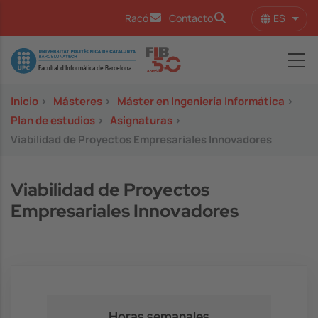
Pasar al contenido principal
ES
Racó
Contacto
Lista
Image
Inicio
>
Másteres
>
Máster en Ingeniería Informática
>
Plan de estudios
>
Asignaturas
>
Viabilidad de Proyectos Empresariales Innovadores
Viabilidad de Proyectos
Empresariales Innovadores
Horas semanales