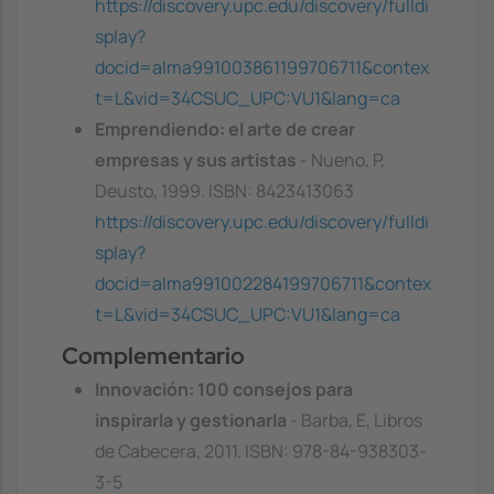
https://discovery.upc.edu/discovery/fulldi
splay?
docid=alma991003861199706711&contex
t=L&vid=34CSUC_UPC:VU1&lang=ca
Emprendiendo: el arte de crear
empresas y sus artistas
- Nueno, P,
Deusto, 1999. ISBN: 8423413063
https://discovery.upc.edu/discovery/fulldi
splay?
docid=alma991002284199706711&contex
t=L&vid=34CSUC_UPC:VU1&lang=ca
Complementario
Innovación: 100 consejos para
inspirarla y gestionarla
- Barba, E, Libros
de Cabecera, 2011. ISBN: 978-84-938303-
3-5