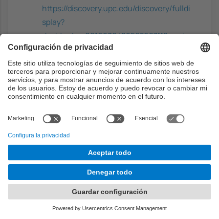
https://discovery.upc.edu/discovery/fulldi
splay?
docid=alma991003948059706711&conte
xt=L&vid=34CSUC_UPC:VU1&lang=ca
Capacidades previas
Tener una cierta experiencia previa en temas
empresariales o haber cursado previamente
asignaturas de empresa tales como VPE
(Viabilidad de Proyectos Empresariales) en el
grado o en Ingeniería informática es deseable.
Un cierto nivel de lectura en inglés es también