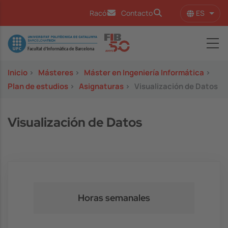
Pasar al contenido principal
ES
Racó
Contacto
Lista
Image
Inicio
>
Másteres
>
Máster en Ingeniería Informática
>
Plan de estudios
>
Asignaturas
>
Visualización de Datos
Visualización de Datos
Horas semanales