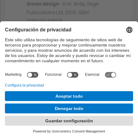
driven design
- Kirk, Andy, Sage
Publications Ltd, 2019. ISBN:
9781526468925
https://discovery.upc.edu/discovery/fulldi
splay?
docid=alma991004173629706711&contex
t=L&vid=34CSUC_UPC:VU1&lang=ca
Better data visualizations : a guide for
scholars, researchers, and wonks
-
Schwabish, Jonathan A, Columbia
University Press, [2021]. ISBN:
9780231550154
https://discovery.upc.edu/discovery/fulldi
splay?
docid=alma991001811849706711&context
=L&vid=34CSUC_UPC:VU1&lang=ca