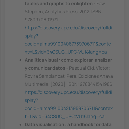
tables and graphs to enlighten
- Few,
Stephen, Analytics Press, 2012. ISBN:
9780970601971
https://discovery.upc.edu/discovery/fulldi
splay?
docid=alma991004067739706711&conte
xt=L&vid=34CSUC_UPC:VU1&lang=ca
Analítica visual : cómo explorar, analizar
y comunicar datos
- Pascual Cid, Víctor;
Rovira Samblancat, Pere, Ediciones Anaya
Multimedia, [2020]. ISBN: 9788441541986
https://discovery.upc.edu/discovery/fulldi
splay?
docid=alma991004213959706711&contex
t=L&vid=34CSUC_UPC:VU1&lang=ca
Data visualisation : a handbook for data