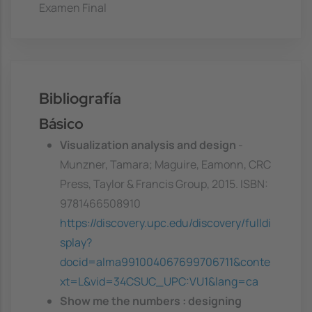
Examen Final
Bibliografía
Básico
Visualization analysis and design
-
Munzner, Tamara; Maguire, Eamonn, CRC
Press, Taylor & Francis Group, 2015. ISBN:
9781466508910
https://discovery.upc.edu/discovery/fulldi
splay?
docid=alma991004067699706711&conte
xt=L&vid=34CSUC_UPC:VU1&lang=ca
Show me the numbers : designing