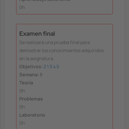
0h
Examen final
Se realizará una prueba final para
demostrar los conocimientos adquiridos
en la asignatura.
Objetivos:
2
1
3
4
5
Semana:
8
Teoría
0h
Problemas
0h
Laboratorio
0h