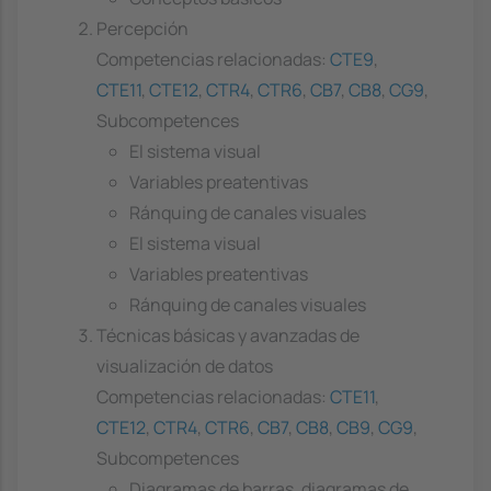
Percepción
Competencias relacionadas:
CTE9
,
CTE11
,
CTE12
,
CTR4
,
CTR6
,
CB7
,
CB8
,
CG9
,
Subcompetences
El sistema visual
Variables preatentivas
Ránquing de canales visuales
El sistema visual
Variables preatentivas
Ránquing de canales visuales
Técnicas básicas y avanzadas de
visualización de datos
Competencias relacionadas:
CTE11
,
CTE12
,
CTR4
,
CTR6
,
CB7
,
CB8
,
CB9
,
CG9
,
Subcompetences
Diagramas de barras, diagramas de