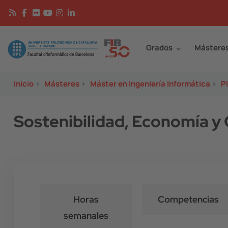
Pasar al contenido principal
Continguts
Image
Grados
Mástere
Inicio
>
Másteres
>
Máster en Ingeniería Informática
>
P
Sostenibilidad, Economía y
Horas
Competencias
semanales