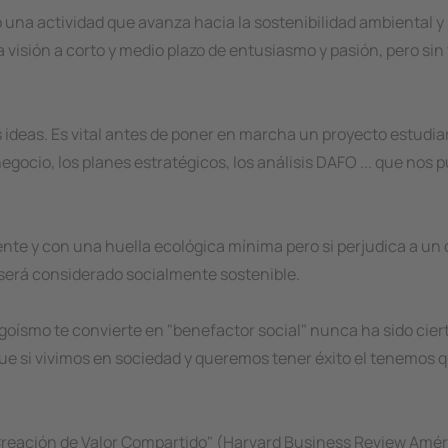
na actividad que avanza hacia la sostenibilidad ambiental y s
isión a corto y medio plazo de entusiasmo y pasión, pero sin 
 ideas. Es vital antes de poner en marcha un proyecto estudia
egocio, los planes estratégicos, los análisis DAFO ... que no
e y con una huella ecológica mínima pero si perjudica a un co
o será considerado socialmente sostenible.
egoísmo te convierte en "benefactor social" nunca ha sido cie
e si vivimos en sociedad y queremos tener éxito el tenemos que
"Creación de Valor Compartido" (Harvard Business Review Amé