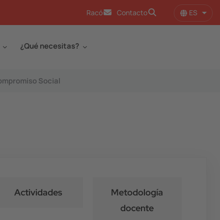
ES
Racó
Contacto
Lista
¿Qué necesitas?
Compromiso Social
Actividades
Metodología
docente