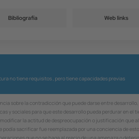
Bibliografía
Web links
ura no tiene requisitos ,
pero tiene capacidades previas
iencia sobre la contradicción que puede darse entre desarrol
gicas y sociales para que este desarrollo pueda perdurar en el
 modificar la actitud de despreocupación o justificación que 
e podía sacrificar fue reemplazada por una conciencia de estos
neraciones que no se haga al precio de una amenaza o deterior