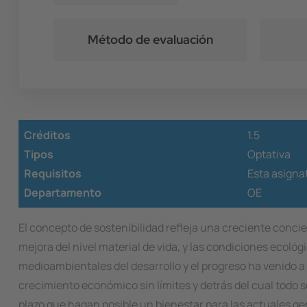
Método de evaluación
Créditos
1.5
Tipos
Optativa
Requisitos
Esta asignat
Departamento
OE
El concepto de sostenibilidad refleja una creciente conc
mejora del nivel material de vida, y las condiciones ecoló
medioambientales del desarrollo y el progreso ha venido a
crecimiento económico sin límites y detrás del cual todo s
plazo que hagan posible un bienestar para las actuales ge