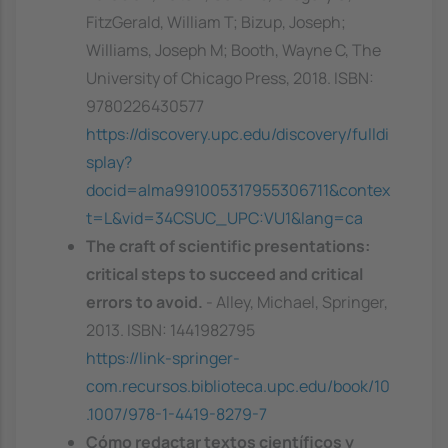
FitzGerald, William T; Bizup, Joseph;
Williams, Joseph M; Booth, Wayne C, The
University of Chicago Press, 2018. ISBN:
9780226430577
https://discovery.upc.edu/discovery/fulldi
splay?
docid=alma991005317955306711&contex
t=L&vid=34CSUC_UPC:VU1&lang=ca
The craft of scientific presentations:
critical steps to succeed and critical
errors to avoid.
- Alley, Michael, Springer,
2013. ISBN: 1441982795
https://link-springer-
com.recursos.biblioteca.upc.edu/book/10
.1007/978-1-4419-8279-7
Cómo redactar textos científicos y