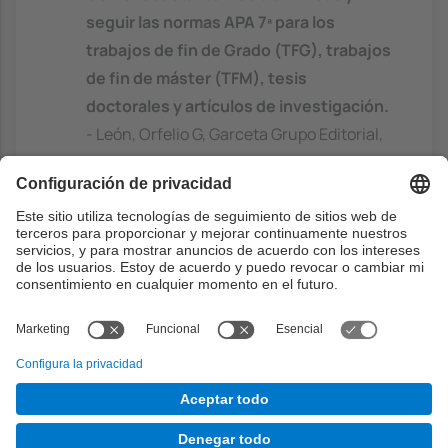
seguir las normas APA 7ª para los
trabajos de fin de Grado (TFG), trabajos
de fin de máster (TFM), tesis
doctorales y artículos de investigación.
- León, Orfelio G, Garceta Grupo Editorial,
2020. ISBN: 9788417289508
https://discovery.upc.edu/discovery/fulldi
splay?
docid=alma991004203089706711&conte
xt=L&vid=34CSUC_UPC:VU1&lang=ca
Capacidades previas
-