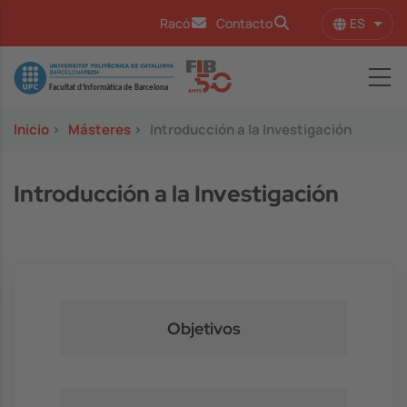
Pasar al contenido principal
ES
Racó
Contacto
Lista
Image
Inicio
>
Másteres
>
Introducción a la Investigación
Introducción a la Investigación
Objetivos