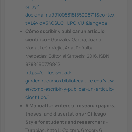
splay?
docid=alma991005318155006711&contex
t=L&vid=34CSUC_UPC:VU1&lang=ca
Cómo escribir y publicar un artículo
científico
- González García, Juana
María; León Mejía, Ana; Peñalba,
Mercedes, Editorial Síntesis, 2016. ISBN:
9788490779842
https://sintesis-read-
garden.recursos.biblioteca.upc.edu/view
er/como-escribir-y-publicar-un-articulo-
cientifico/1
A Manual for writers of research papers,
theses, and dissertations : Chicago
Style for students and researchers
-
Turabian, Kate L; Colomb, Gregory G;