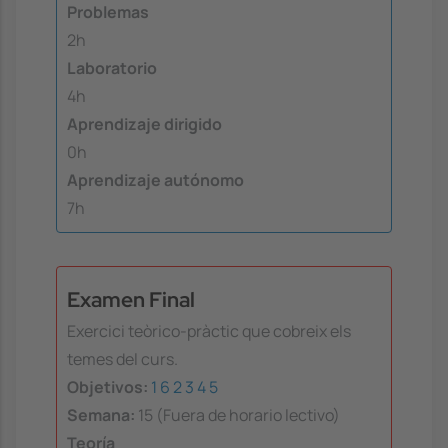
Problemas
2h
Laboratorio
4h
Aprendizaje dirigido
0h
Aprendizaje autónomo
7h
Examen Final
Exercici teòrico-pràctic que cobreix els
temes del curs.
Objetivos:
1
6
2
3
4
5
Semana:
15 (Fuera de horario lectivo)
Teoría