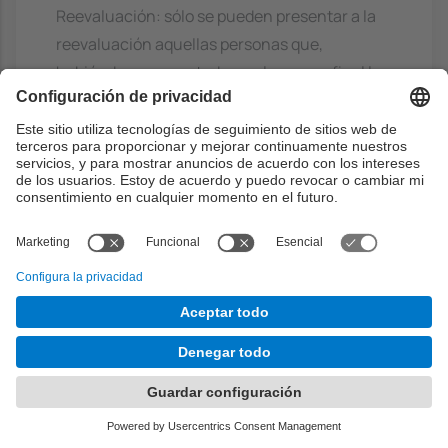
Reevaluación: sólo se pueden presentar a la
reevaluación aquellas personas que,
habiéndose presentado en el examen final lo
hayan suspendido. La nota máxima que se
puede obtener en la reevaluación es un 7.
Bibliografía
Básico
Logic programming with prolog
-
Bramer, Max, Springer, 2013. ISBN:
9781447154860
http://cataleg.upc.edu/record=99100492
164800671~S1*cat