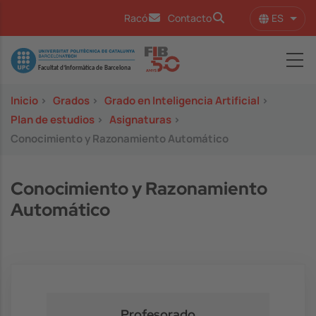
Pasar al contenido principal
ES
Racó
Contacto
Lista
Image
Inicio
>
Grados
>
Grado en Inteligencia Artificial
>
Plan de estudios
>
Asignaturas
>
Conocimiento y Razonamiento Automático
Conocimiento y Razonamiento
Automático
Profesorado