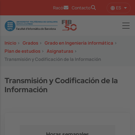
Pasar al contenido principal
ES
Racó
Contacto
Lista
Image
Inicio
>
Grados
>
Grado en Ingeniería informática
>
Plan de estudios
>
Asignaturas
>
Transmisión y Codificación de la Información
Transmisión y Codificación de la
Información
Horas semanales