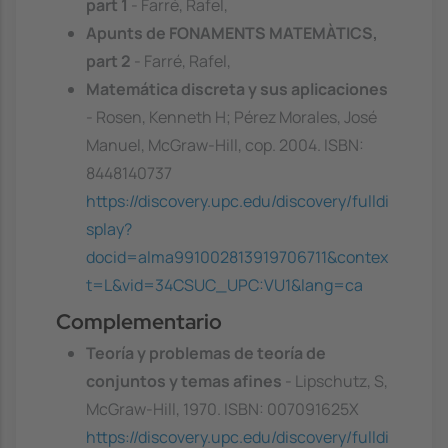
part 1
- Farré, Rafel,
Apunts de FONAMENTS MATEMÀTICS,
part 2
- Farré, Rafel,
Matemática discreta y sus aplicaciones
- Rosen, Kenneth H; Pérez Morales, José
Manuel, McGraw-Hill, cop. 2004. ISBN:
8448140737
https://discovery.upc.edu/discovery/fulldi
splay?
docid=alma991002813919706711&contex
t=L&vid=34CSUC_UPC:VU1&lang=ca
Complementario
Teoría y problemas de teoría de
conjuntos y temas afines
- Lipschutz, S,
McGraw-Hill, 1970. ISBN: 007091625X
https://discovery.upc.edu/discovery/fulldi