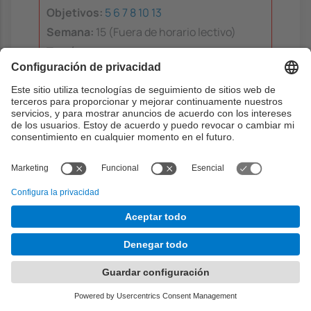
Objetivos:
5
6
7
8
10
13
Semana:
15 (Fuera de horario lectivo)
Teoría
0h
Problemas
0h
Laboratorio
0h
Aprendizaje dirigido
0h
Aprendizaje autónomo
0h