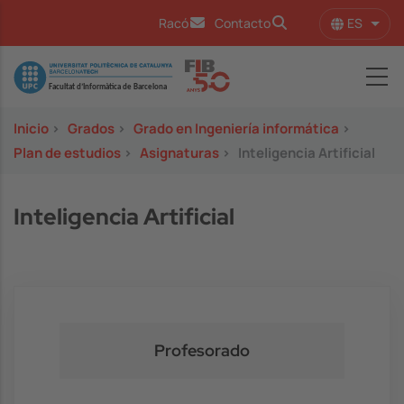
Pasar al contenido principal
ES
Racó
Contacto
Lista
Image
Inicio
>
Grados
>
Grado en Ingeniería informática
>
Plan de estudios
>
Asignaturas
>
Inteligencia Artificial
Inteligencia Artificial
Profesorado