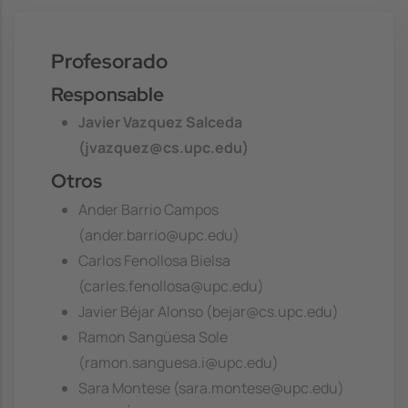
Profesorado
Responsable
Javier Vazquez Salceda
(jvazquez@cs.upc.edu)
Otros
Ander Barrio Campos
(ander.barrio@upc.edu)
Carlos Fenollosa Bielsa
(carles.fenollosa@upc.edu)
Javier Béjar Alonso (bejar@cs.upc.edu)
Ramon Sangüesa Sole
(ramon.sanguesa.i@upc.edu)
Sara Montese (sara.montese@upc.edu)