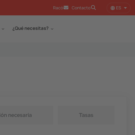
ES
Racó
Contacto
Lista
¿Qué necesitas?
ón necesaria
Tasas