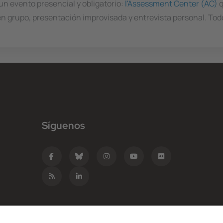
un evento presencial y obligatorio:
l'Assessment Center (AC)
q
n grupo, presentación improvisada y entrevista personal. Todo
Síguenos