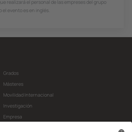
ue realizará el personal de las empreses del grupo
 el evento es en inglés.
Grados
Másteres
Movilidad Internacional
Investigación
Empresa
La FIB