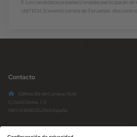
3. Los candidatos preseleccionades participarán en 
UNITECH. El evento consta de 3 pruebas: discusión e
Contacto
Edificio B6 del Campus Nord
C/Jordi Girona, 1-3
08034 BARCELONA España
(+34) 93 401 70 00