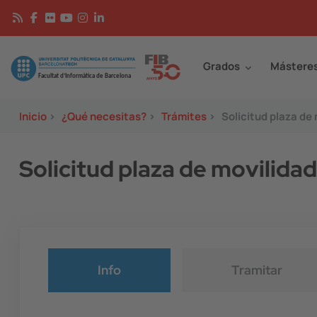
Pasar al contenido principal
Continguts
Image
Grados
Mástere
Inicio
>
¿Qué necesitas?
>
Trámites
>
Solicitud plaza de
Solicitud plaza de movilid
Info
Tramitar