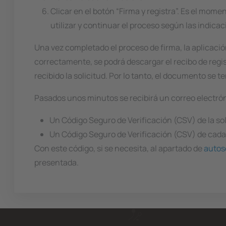
Clicar en el botón “Firma y registra”. Es el mom
utilizar y continuar el proceso según las indicac
Una vez completado el proceso de firma, la aplicaci
correctamente, se podrá descargar el recibo de regist
recibido la solicitud. Por lo tanto, el documento se 
Pasados unos minutos se recibirá un correo electró
Un Código Seguro de Verificación (CSV) de la so
Un Código Seguro de Verificación (CSV) de ca
Con este código, si se necesita, al apartado de
autos
presentada.