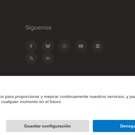
Síguenos
e Catalunya - BarcelonaTech