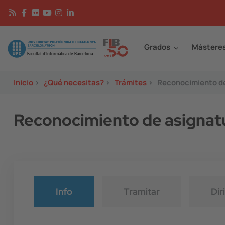
Pasar al contenido principal
Continguts
Image
Grados
Mástere
Inicio
>
¿Qué necesitas?
>
Trámites
>
Reconocimiento de
Reconocimiento de asignat
Info
Tramitar
Dir