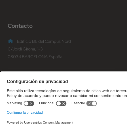
Contacto
Edificio B6 del Campus Nord
C/Jordi Girona, 1-3
08034 BARCELONA España
(+34) 93 401 70 00
informacio@fib.upc.edu
© Facultat d'Informàtica de Barcelona - Universitat Politècnica d