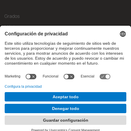
Grados
Másteres
Movilidad Internacional
Investigación
Empresa
La FIB
¿Qué necesitas?
© Facultat d'Informàtica de Barcelona - Universitat Politècnica
de Catalunya - BarcelonaTech
Contacto
Aviso legal
Configuración de privadesa