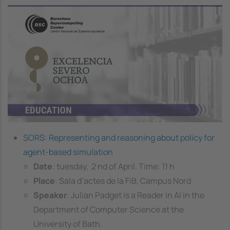
Image
SORS: Representing and reasoning about policy for
agent-based simulation
Date
: tuesday, 2 nd of April. Time: 11 h
Place
: Sala d’actes de la FiB, Campus Nord
Speaker
: Julian Padget is a Reader in AI in the
Department of Computer Science at the
University of Bath.