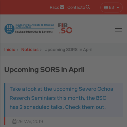
Pasar al contenido principal
ES
Racó
Contacto
Lista
Image
Inicio
>
Notícias
>
Upcoming SORS in April
Upcoming SORS in April
Take a look at the upcoming Severo Ochoa
Reserch Seminiars this month, the BSC
has 2 scheduled talks. Check them out.
29 Mar, 2019