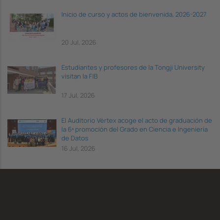
Inicio de curso y actos de bienvenida, 2026-2027
20 Jul, 2026
Estudiantes y profesores de la Tongji University
visitan la FIB
17 Jul, 2026
El Auditorio Vèrtex acoge el acto de graduación de
la 6ª promoción del Grado en Ciencia e Ingeniería
de Datos
16 Jul, 2026