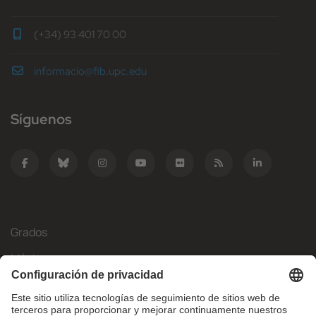
(+34) 93 401 70 00
informacio@fib.upc.edu
Síguenos
Grados
Másteres
Movilidad Internacional
Investigación