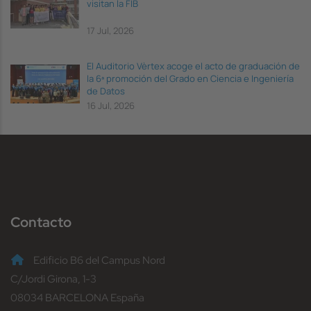
visitan la FIB
17 Jul, 2026
El Auditorio Vèrtex acoge el acto de graduación de
la 6ª promoción del Grado en Ciencia e Ingeniería
de Datos
16 Jul, 2026
Contacto
Edificio B6 del Campus Nord
C/Jordi Girona, 1-3
08034 BARCELONA España