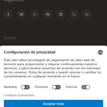
Grados
Másteres
Movilidad Internacional
Investigación
Empresa
La FIB
¿Qué necesitas?