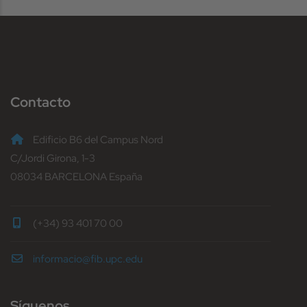
Contacto
Edificio B6 del Campus Nord
C/Jordi Girona, 1-3
08034 BARCELONA España
(+34) 93 401 70 00
informacio@fib.upc.edu
Síguenos