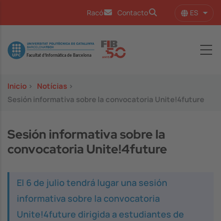
Pasar al contenido principal
ES
Racó
Contacto
Lista
Image
Inicio
>
Notícias
>
Sesión informativa sobre la convocatoria Unite!4future
Sesión informativa sobre la
convocatoria Unite!4future
El 6 de julio tendrá lugar una sesión
informativa sobre la convocatoria
Unite!4future dirigida a estudiantes de