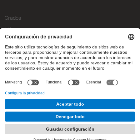
Grados
Másteres
Movilidad Internacional
Investigación
Empresa
La FIB
¿Qué necesitas?
© Facultat d'Informàtica de Barcelona - Universitat Politècnica
de Catalunya - BarcelonaTech
Contacto
Aviso legal
Configuración de privadesa