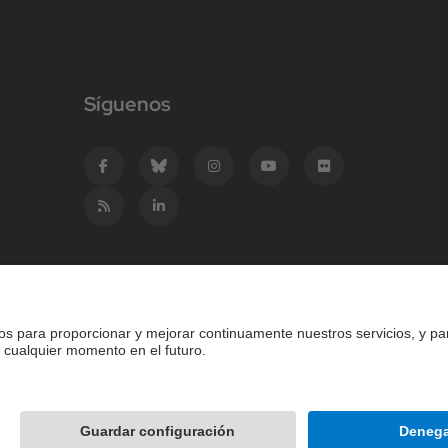
Síguenos
e Catalunya - BarcelonaTech