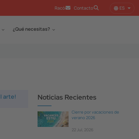
ES
Racó
Contacto
Lista
¿Qué necesitas?
l arte!
Noticias Recientes
Cierre por vacaciones de
verano 2026
22 Jul, 2026