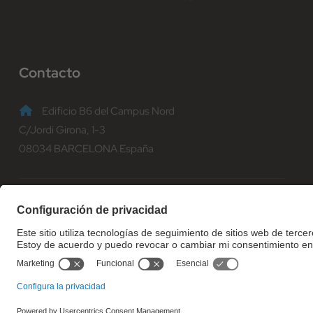
Contacto
Edificio B6 del Campus Nord
C/Jordi Girona, 1-3
08034 BARCELONA España
(+34) 93 401 70 00
informacio@fib.upc.edu
© Facultat d'Informàtica de Barcelona - Universitat Politècnica d