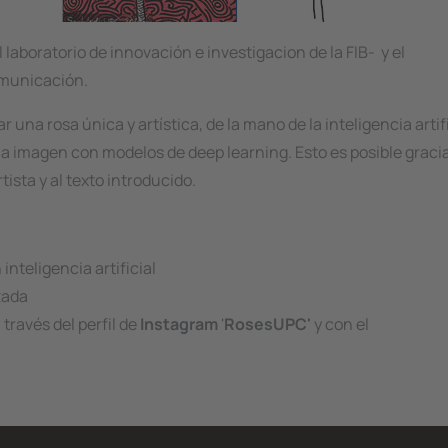
l laboratorio de innovación e investigacion de la FIB- y el
Comunicación.
una rosa única y artística, de la mano de la inteligencia artific
una imagen con modelos de
deep learning
. Esto es posible graci
tista y al texto introducido.
nteligencia artificial
zada
través del perfil de
Instagram
'
RosesUPC'
y con el