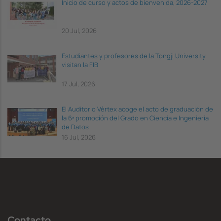
Inicio de curso y actos de bienvenida, 2026-2027
20 Jul, 2026
Estudiantes y profesores de la Tongji University
visitan la FIB
17 Jul, 2026
El Auditorio Vèrtex acoge el acto de graduación de
la 6ª promoción del Grado en Ciencia e Ingeniería
de Datos
16 Jul, 2026
Contacto