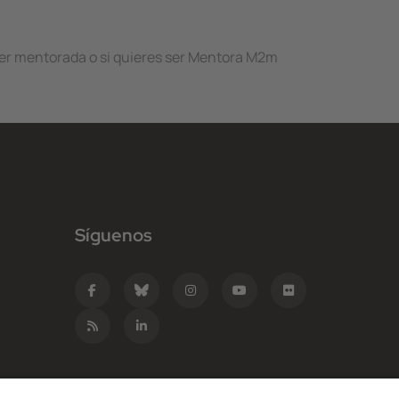
 ser mentorada o si quieres ser Mentora M2m
Síguenos