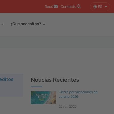
ES
Racó
Contacto
Lista
¿Qué necesitas?
éditos
Noticias Recientes
Cierre por vacaciones de
verano 2026
22 Jul, 2026