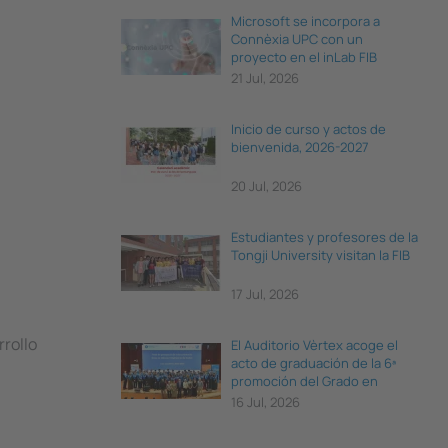
Microsoft se incorpora a
Connèxia UPC con un
proyecto en el inLab FIB
21 Jul, 2026
Inicio de curso y actos de
bienvenida, 2026-2027
20 Jul, 2026
Estudiantes y profesores de la
Tongji University visitan la FIB
17 Jul, 2026
rollo
El Auditorio Vèrtex acoge el
acto de graduación de la 6ª
promoción del Grado en
Ciencia e Ingeniería de Datos
16 Jul, 2026