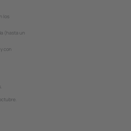
n los
da (hasta un
 y con
.
octubre.