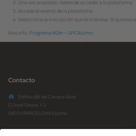
Una vez aceptado, debes de acceder a la plataforma.
Accede al evento de la plataforma
Selecciona la inscripción que te interesa: Si quieres
Mas info:
Programa M2m – UPCAlumni
Contacto
Edificio B6 del Campus Nord
C/Jordi Girona, 1-3
08034 BARCELONA España
(+34) 93 401 70 00