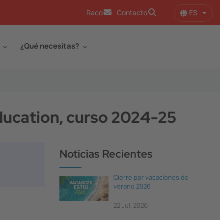
ES
Racó
Contacto
Lista
¿Qué necesitas?
ucation, curso 2024-25
Noticias Recientes
Cierre por vacaciones de
verano 2026
22 Jul, 2026