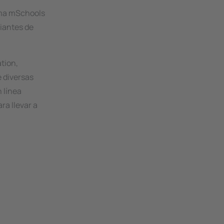
rama mSchools
diantes de
ation,
 diversas
 línea
ra llevar a