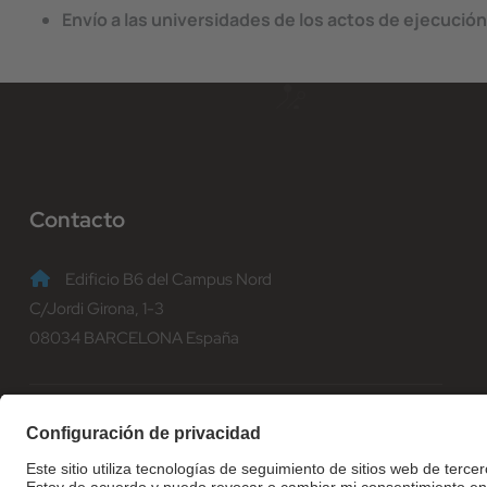
Envío a las universidades de los actos de ejecución
Contacto
Edificio B6 del Campus Nord
C/Jordi Girona, 1-3
08034 BARCELONA España
(+34) 93 401 70 00
informacio@fib.upc.edu