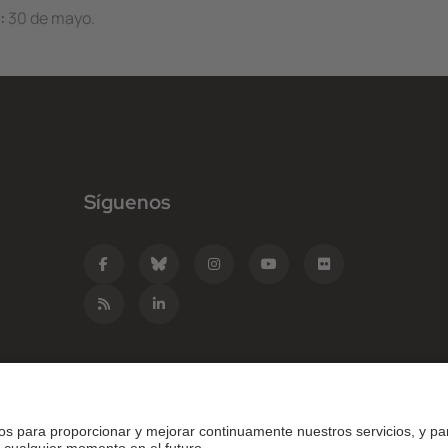
:
30 de mayo.
Síguenos