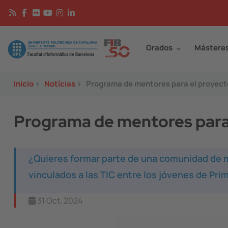
Pasar al contenido principal
Continguts
Image
Grados
Mástere
Inicio
>
Notícias
>
Programa de mentores para el proyect
Programa de mentores para
¿Quieres formar parte de una comunidad de m
vinculados a las TIC entre los jóvenes de Pri
31 Oct, 2024
Image