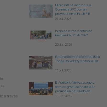
Microsoft se incorpora a
Connèxia UPC con un
proyecto en el inLab FIB
21 Jul, 2026
Inicio de curso y actos de
bienvenida, 2026-2027
20 Jul, 2026
Estudiantes y profesores de la
Tongji University visitan la FIB
17 Jul, 2026
la
El Auditorio Vèrtex acoge el
as.
acto de graduación de la 6ª
promoción del Grado en
Ciencia e Ingeniería de Datos
o a través
16 Jul, 2026