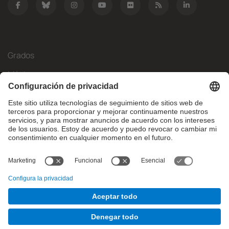
Grados
Másteres
Movilidad Internacional
Investigación
Empresa
La FIB
¿Qué necesitas?
© Facultat d'Informàtica de Barcelona - Universitat Politècnica
de Catalunya - BarcelonaTech