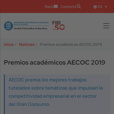
Pasar al contenido principal
ES
Racó
Contacto
Lista
Image
Inicio
>
Notícias
>
Premios académicos AECOC 2019
Premios académicos AECOC 2019
AECOC premia los mejores trabajos
tutelados sobre temáticas que impulsan la
competitividad empresarial en el sector
del Gran Consumo.