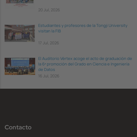
20 Jul, 2026
Estudiantes y profesores de la Tongji University
visitan la FIB
17 Jul, 2026
El Auditorio Vèrtex acoge el acto de graduación de
la 6ª promoción del Grado en Ciencia e Ingeniería
de Datos
16 Jul, 2026
Contacto