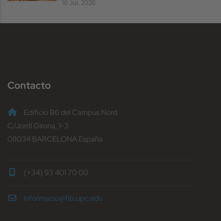
16 Jul, 2026
Contacto
Edificio B6 del Campus Nord
C/Jordi Girona, 1-3
08034 BARCELONA España
(+34) 93 401 70 00
informacio@fib.upc.edu