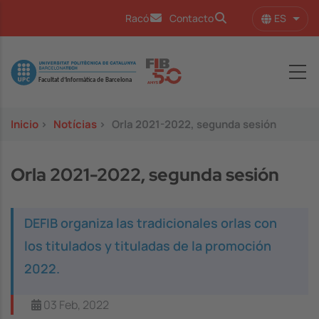
Pasar al contenido principal
ES
Racó
Contacto
Lista
Image
Inicio
>
Notícias
>
Orla 2021-2022, segunda sesión
Orla 2021-2022, segunda sesión
DEFIB organiza las tradicionales orlas con
los titulados y tituladas de la promoción
2022.
03 Feb, 2022