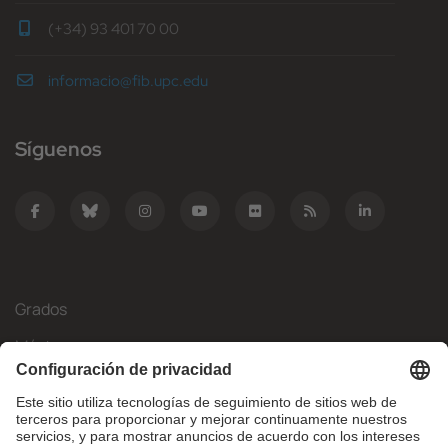
(+34) 93 401 70 00
informacio@fib.upc.edu
Síguenos
Grados
Másteres
Movilidad Internacional
Investigación