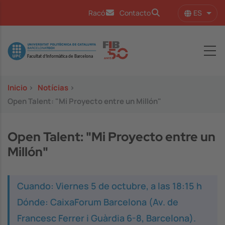
Pasar al contenido principal
ES
Racó
Contacto
Lista
Image
Inicio
>
Notícias
>
Open Talent: "Mi Proyecto entre un Millón"
Open Talent: "Mi Proyecto entre un
Millón"
Cuando: Viernes 5 de octubre, a las 18:15 h
Dónde: CaixaForum Barcelona (Av. de
Francesc Ferrer i Guàrdia 6-8, Barcelona).