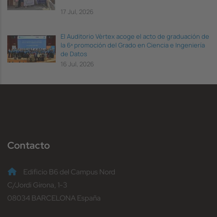
17 Jul, 2026
El Auditorio Vèrtex acoge el acto de graduación de
la 6ª promoción del Grado en Ciencia e Ingeniería
de Datos
16 Jul, 2026
Contacto
Edificio B6 del Campus Nord
C/Jordi Girona, 1-3
08034 BARCELONA España