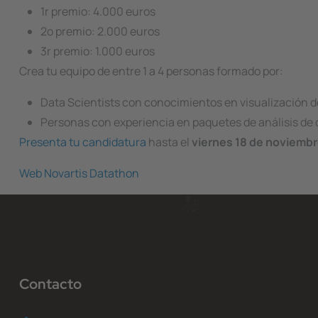
1r premio: 4.000 euros
2o premio: 2.000 euros
3r premio: 1.000 euros
Crea tu equipo de entre 1 a 4 personas formado por:
Data Scientists con conocimientos en visualización d
Personas con experiencia en paquetes de análisis de d
Presenta tu candidatura
hasta el
viernes 18 de noviemb
Web Novartis Datathon
Contacto