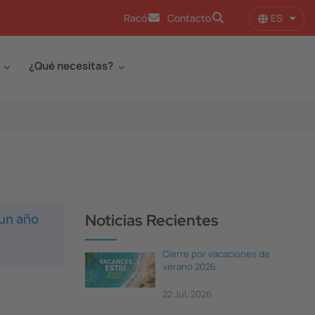
ES
Racó
Contacto
Lista
¿Qué necesitas?
 un año
Noticias Recientes
Cierre por vacaciones de
verano 2026
22 Jul, 2026