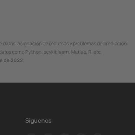
e datos, asignación de recursos y problemas de predicción.
atos como Python, scykit learn, Matlab, R, etc.
re de 2022
.
Síguenos