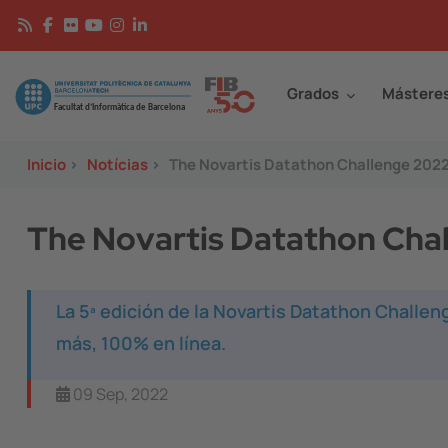
Pasar al contenido principal
Continguts
Image
Grados
Mástere
Inicio
>
Notícias
>
The Novartis Datathon Challenge 202
The Novartis Datathon Cha
La 5ª edición de la Novartis Datathon Challen
más, 100% en línea.
09 Sep, 2022
Image