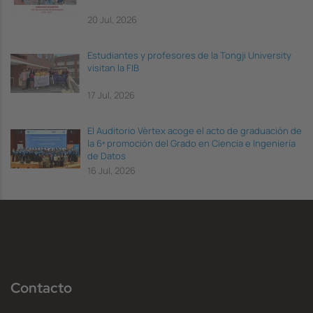
20 Jul, 2026
Estudiantes y profesores de la Tongji University
visitan la FIB
17 Jul, 2026
El Auditorio Vèrtex acoge el acto de graduación de
la 6ª promoción del Grado en Ciencia e Ingeniería
de Datos
16 Jul, 2026
Contacto