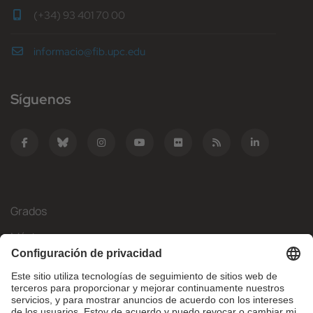
(+34) 93 401 70 00
informacio@fib.upc.edu
Síguenos
Grados
Másteres
Movilidad Internacional
Investigación