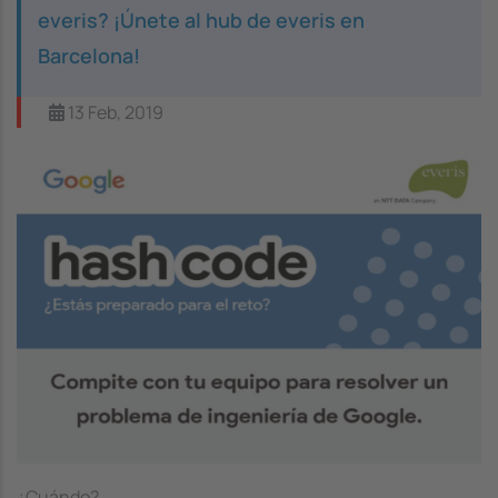
everis? ¡Únete al hub de everis en
Barcelona!
13 Feb, 2019
Image
¿Cuándo?