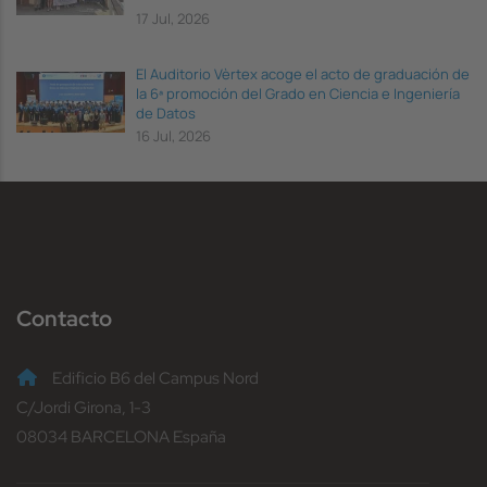
17 Jul, 2026
El Auditorio Vèrtex acoge el acto de graduación de
la 6ª promoción del Grado en Ciencia e Ingeniería
de Datos
16 Jul, 2026
Contacto
Edificio B6 del Campus Nord
C/Jordi Girona, 1-3
08034 BARCELONA España