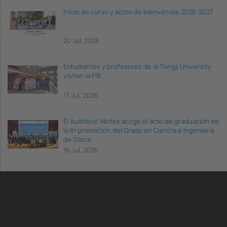
Inicio de curso y actos de bienvenida, 2026-2027
20 Jul, 2026
Estudiantes y profesores de la Tongji University
visitan la FIB
17 Jul, 2026
El Auditorio Vèrtex acoge el acto de graduación de
la 6ª promoción del Grado en Ciencia e Ingeniería
de Datos
16 Jul, 2026