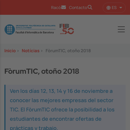
Pasar al contenido principal
ES
Racó
Contacto
Lista
Image
Inicio
>
Notícias
>
FòrumTIC, otoño 2018
FòrumTIC, otoño 2018
Ven los días 12, 13, 14 y 16 de noviembre a
conocer las mejores empresas del sector
TIC. El FòrumTIC ofrece la posibilidad a los
estudiantes de encontrar ofertas de
prácticas y trabajo.