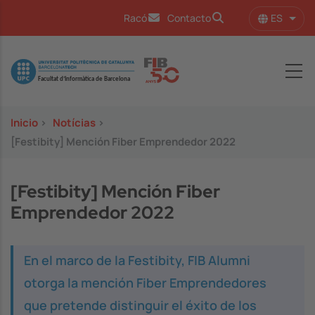
Pasar al contenido principal
ES
Racó
Contacto
Lista
Image
Inicio
>
Notícias
>
[Festibity] Mención Fiber Emprendedor 2022
[Festibity] Mención Fiber
Emprendedor 2022
En el marco de la Festibity, FIB Alumni
otorga la mención Fiber Emprendedores
que pretende distinguir el éxito de los