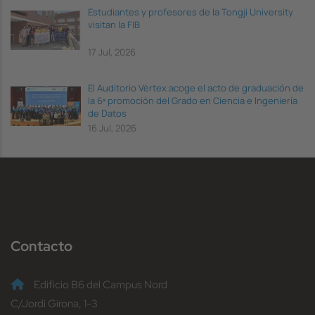
Estudiantes y profesores de la Tongji University
visitan la FIB
17 Jul, 2026
El Auditorio Vèrtex acoge el acto de graduación de
la 6ª promoción del Grado en Ciencia e Ingeniería
de Datos
16 Jul, 2026
Contacto
Edificio B6 del Campus Nord
C/Jordi Girona, 1-3