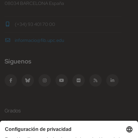
08034 BARCELONA España
(+34) 93 401 70 00
informacio@fib.upc.edu
Síguenos
Grados
Másteres
Movilidad Internacional