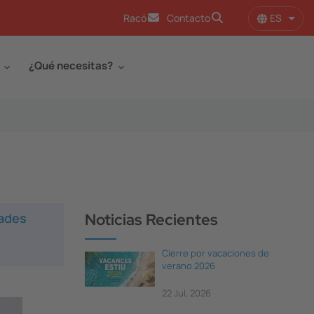
ES
Racó
Contacto
Lista
¿Qué necesitas?
dades
Noticias Recientes
Cierre por vacaciones de
verano 2026
22 Jul, 2026