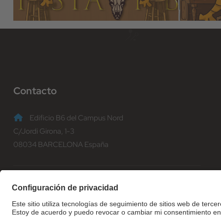
Contacto
Edificio B6 del Campus Nord
C/Jordi Girona, 1-3
08034 BARCELONA España
(+34) 93 401 70 00
informacio@fib.upc.edu