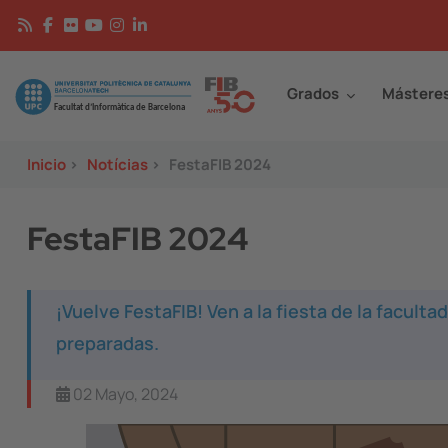
Pasar al contenido principal
Continguts
Image
Grados
Mástere
Inicio
>
Notícias
>
FestaFIB 2024
FestaFIB 2024
¡Vuelve FestaFIB! Ven a la fiesta de la facult
preparadas.
02 Mayo, 2024
Image