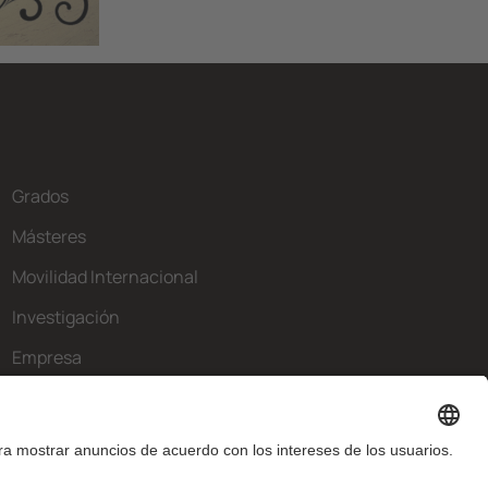
Grados
Másteres
Movilidad Internacional
Investigación
Empresa
La FIB
¿Qué necesitas?