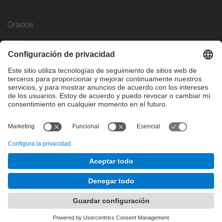
Grados
Másteres
Movilidad Internacional
Investigación
Empresa
La FIB
¿Qué necesitas?
© Facultat d'Informàtica de Barcelona - Universitat Politècnica
de Catalunya - BarcelonaTech
Contacto
Aviso legal
Configuración de privadesa