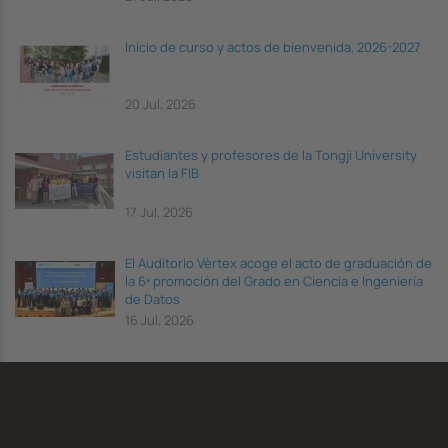
Inicio de curso y actos de bienvenida, 2026-2027
20 Jul, 2026
Estudiantes y profesores de la Tongji University
visitan la FIB
17 Jul, 2026
El Auditorio Vèrtex acoge el acto de graduación de
la 6ª promoción del Grado en Ciencia e Ingeniería
de Datos
16 Jul, 2026