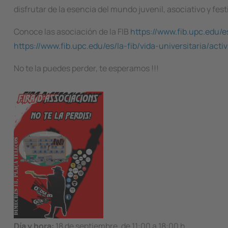
disfrutar de la esencia del mundo juvenil, asociativo y fest
Conoce las asociación de la FIB
https://www.fib.upc.edu/e
https://www.fib.upc.edu/es/la-fib/vida-universitaria/acti
No te la puedes perder, te esperamos !!!
Image
Día y hora:
18 de septiembre, de 11:00 a 18:00 h