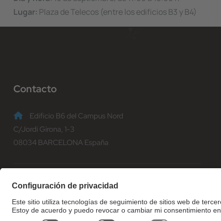
Lugar:
Plaza de Telecos (entre los edificios B3 y B4)
Contacto
Edificio B6 del Campus Nord
C/Jordi Girona, 1-3
08034 BARCELONA España
(+34) 93 401 70 00
informacio@fib.upc.edu