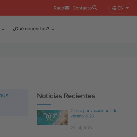
ES
Racó
Contacto
Lista
¿Qué necesitas?
mpus
Noticias Recientes
Cierre por vacaciones de
verano 2026
22 Jul, 2026