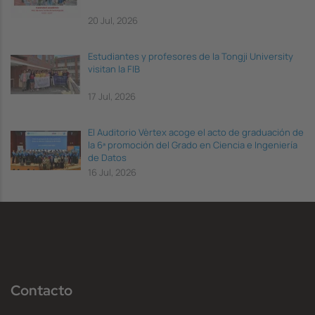
20 Jul, 2026
Estudiantes y profesores de la Tongji University
visitan la FIB
17 Jul, 2026
El Auditorio Vèrtex acoge el acto de graduación de
la 6ª promoción del Grado en Ciencia e Ingeniería
de Datos
16 Jul, 2026
Contacto