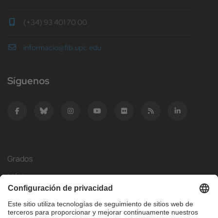
(+34) 93 401 70 00
informacio@fib.upc.edu
Síguenos
Grados
Másteres
Movilidad Internacional
Investigación