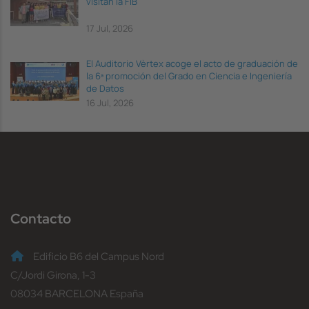
visitan la FIB
17 Jul, 2026
El Auditorio Vèrtex acoge el acto de graduación de
la 6ª promoción del Grado en Ciencia e Ingeniería
de Datos
16 Jul, 2026
Contacto
Edificio B6 del Campus Nord
C/Jordi Girona, 1-3
08034 BARCELONA España