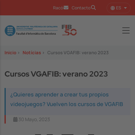
Pasar al contenido principal
ES
Racó
Contacto
Lista
Image
Inicio
>
Notícias
>
Cursos VGAFIB: verano 2023
Cursos VGAFIB: verano 2023
¿Quieres aprender a crear tus propios
videojuegos? Vuelven los cursos de VGAFIB
30 Mayo, 2023
Image