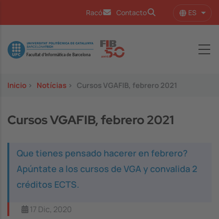
Pasar al contenido principal
ES
Racó
Contacto
Lista
Image
Inicio
>
Notícias
>
Cursos VGAFIB, febrero 2021
Cursos VGAFIB, febrero 2021
Que tienes pensado hacerer en febrero?
Apúntate a los cursos de VGA y convalida 2
créditos ECTS.
17 Dic, 2020