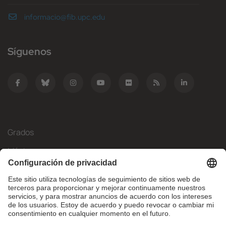
informacio@fib.upc.edu
Síguenos
Grados
Másteres
Movilidad Internacional
Investigación
Empresa
La FIB