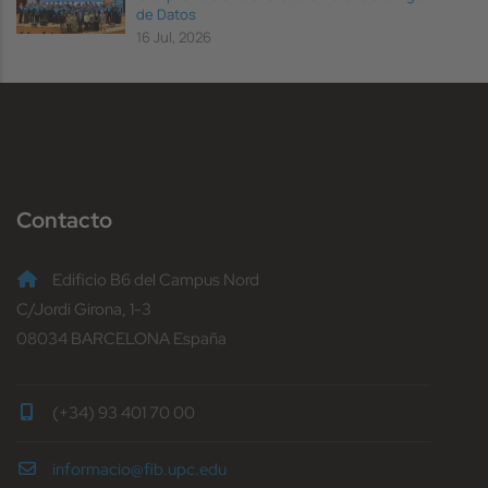
de Datos
16 Jul, 2026
Contacto
Edificio B6 del Campus Nord
C/Jordi Girona, 1-3
08034 BARCELONA España
(+34) 93 401 70 00
informacio@fib.upc.edu