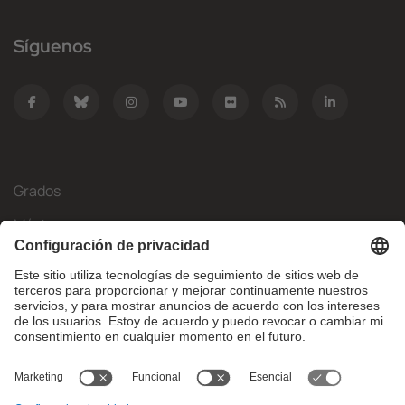
Síguenos
Grados
Másteres
Movilidad Internacional
Investigación
Empresa
La FIB
¿Qué necesitas?