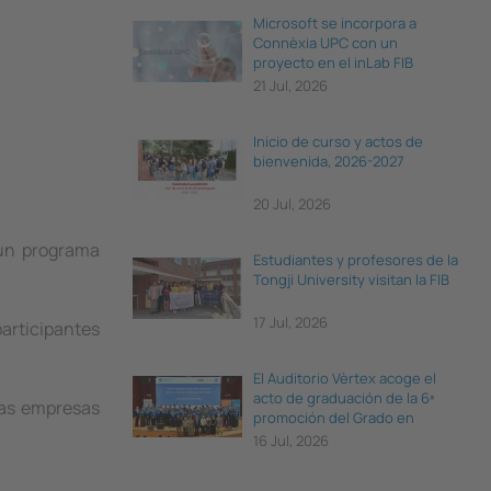
Microsoft se incorpora a
Connèxia UPC con un
proyecto en el inLab FIB
21 Jul, 2026
Inicio de curso y actos de
bienvenida, 2026-2027
20 Jul, 2026
 un programa
Estudiantes y profesores de la
Tongji University visitan la FIB
17 Jul, 2026
articipantes
El Auditorio Vèrtex acoge el
acto de graduación de la 6ª
las empresas
promoción del Grado en
Ciencia e Ingeniería de Datos
16 Jul, 2026