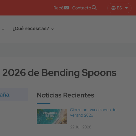
ES
Racó
Contacto
Lista
¿Qué necesitas?
in 2026 de Bending Spoons
paña.
Noticias Recientes
Cierre por vacaciones de
verano 2026
22 Jul, 2026