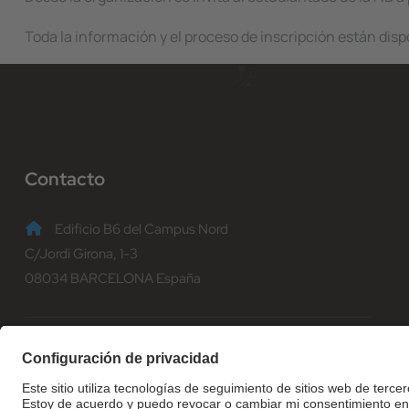
Toda la información y el proceso de inscripción están disp
Contacto
Edificio B6 del Campus Nord
C/Jordi Girona, 1-3
08034 BARCELONA España
(+34) 93 401 70 00
informacio@fib.upc.edu