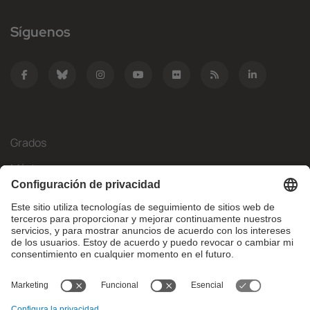
Síguenos
Grados
Másteres
Movilidad Internacional
Investigación
Empresa
La FIB
¿Qué necesitas?