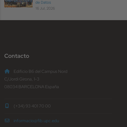
de Datos
16 Jul, 2026
Contacto
Edificio B6 del Campus Nord
C/Jordi Girona, 1-3
08034 BARCELONA España
(+34) 93 401 70 00
informacio@fib.upc.edu