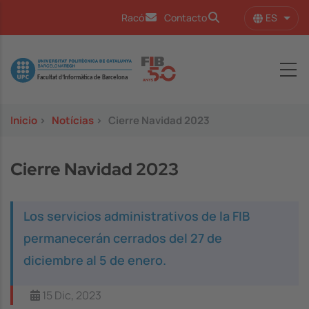
Pasar al contenido principal
ES
Racó
Contacto
Lista
Image
Inicio
>
Notícias
>
Cierre Navidad 2023
Cierre Navidad 2023
Los servicios administrativos de la FIB
permanecerán cerrados del 27 de
diciembre al 5 de enero.
15 Dic, 2023