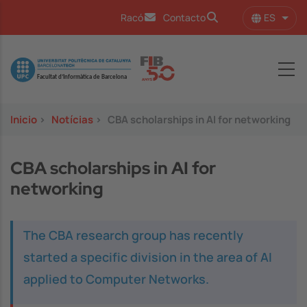
Pasar al contenido principal
ES
Racó
Contacto
Lista
Image
Inicio
>
Notícias
>
CBA scholarships in AI for networking
CBA scholarships in AI for
networking
The
CBA
research group has recently
started a specific division in the area of AI
applied to Computer Networks.