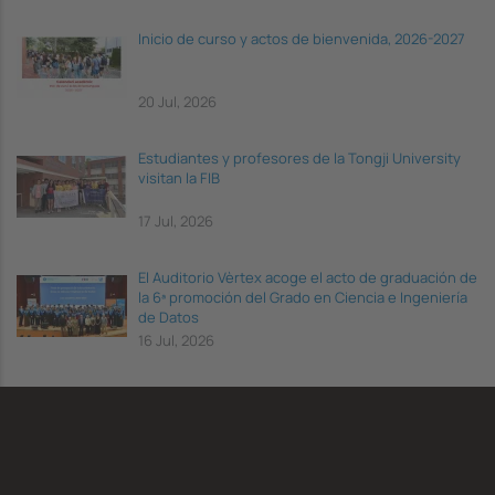
Inicio de curso y actos de bienvenida, 2026-2027
20 Jul, 2026
Estudiantes y profesores de la Tongji University
visitan la FIB
17 Jul, 2026
El Auditorio Vèrtex acoge el acto de graduación de
la 6ª promoción del Grado en Ciencia e Ingeniería
de Datos
16 Jul, 2026