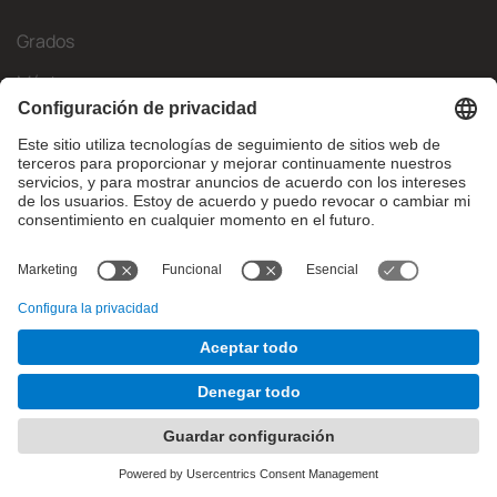
Grados
Másteres
Movilidad Internacional
Investigación
Empresa
La FIB
¿Qué necesitas?
© Facultat d'Informàtica de Barcelona - Universitat Politècnica
de Catalunya - BarcelonaTech
Contacto
Aviso legal
Configuración de privadesa